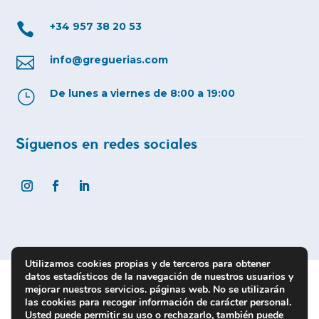
+34 957 38 20 53

info@greguerias.com

De lunes a viernes de 8:00 a 19:00
}
Síguenos en redes sociales
Utilizamos cookies propias y de terceros para obtener
datos estadísticos de la navegación de nuestros usuarios y
Aviso Legal
|
Política de privacidad
|
Política de cookies
mejorar nuestros servicios. páginas web. No se utilizarán
las cookies para recoger información de carácter personal.
|
Accesibilidad
|
Términos de contratación
Usted puede permitir su uso o rechazarlo, también puede